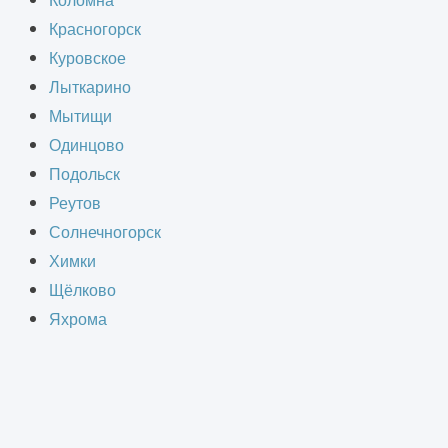
Коломна
Красногорск
сти предлагает проектно-
Куровское
Лыткарино
Мытищи
Одинцово
Подольск
Реутов
СТВА
Солнечногорск
Химки
Щёлково
Яхрома
счёт