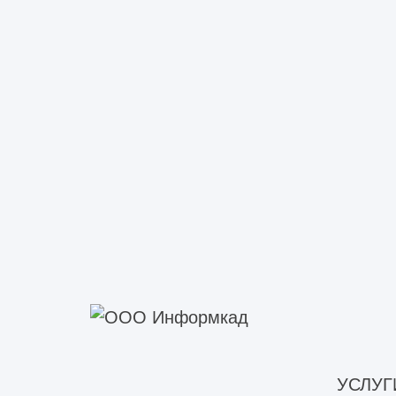
конструктивных решений и
составлением технического
задания. Найдем ответ на трудн
и нестандартные задачи.
УСЛУГ