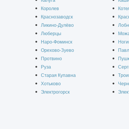
Калуга
Каш
Королев
Коте
Заказать строительство зданий из м
Краснозаводск
Крас
строительная организация «Информ
Ликино-Дулёво
Лобн
Люберцы
Можа
Наро-Фоминск
Ноги
Орехово-Зуево
Павл
Протвино
Пушк
РАС
Руза
Серг
Старая Купавна
Трои
Хотьково
Черн
Электрогорск
Элек