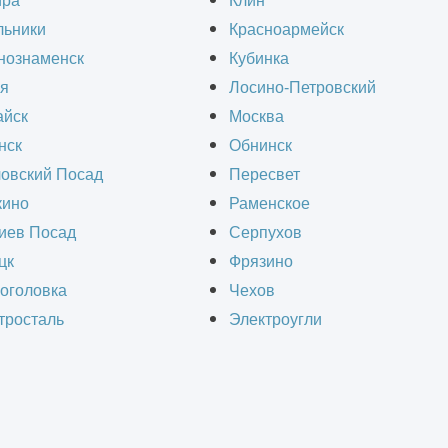
ира
Клин
льники
Красноармейск
еталлоконструкций под ключ в Дедовске и обла
нознаменск
Кубинка
КАД».
я
Лосино-Петровский
йск
Москва
нск
Обнинск
овский Посад
Пересвет
ино
Раменское
СЧИТАТЬ СТОИМОСТЬ СТРОИТЕЛЬ
иев Посад
Серпухов
цк
Фрязино
оголовка
Чехов
тросталь
Электроугли
Получить ра