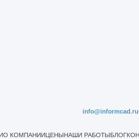
строительства объекта одной
ст
организацией. Снижение издержек
ре
ые
заказчика на воплощение проекта
на
при комплексном подходе.
дл
Наши работы
info@informcad.ru
Многофункц
И
О КОМПАНИИ
ЦЕНЫ
НАШИ РАБОТЫ
БЛОГ
КОН
МО, Павловская Сл