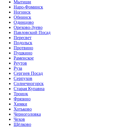
Мытищи
Наро-Фоминск
Ногинск
Обнинск
Одинцово
Орехово-Зуево
Павловский Посад
Пересвет
Подольск
Протвино
Пушкино
Раменское
Реутов
Руза
Сергиев Посад
Серпухов
Солнечногорск
Старая Купавна
Троицк
Фрязино
Химки
Хотьково
Черноголовка
Чехов
Щёлково