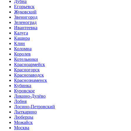
Дубна
Егорьевск
Жуковский
Звенигород
Зеленоград
Ивантеевка
Калуга
Кашира
Клин
Коломна
Королев
Котельники
Красноармейск
Красногорск
Краснозаводск
Краснознаменск
Кубинка
Куровское
Ликино-Дулёво
Лобня
Лосино-Петровский
Лыткарино
Люберцы
Можайск
Москва