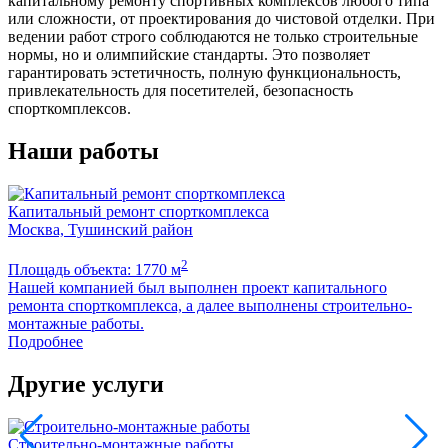
капитальному ремонту спортивных комплексов любого типа
или сложности, от проектирования до чистовой отделки. При
ведении работ строго соблюдаются не только строительные
нормы, но и олимпийские стандарты. Это позволяет
гарантировать эстетичность, полную функциональность,
привлекательность для посетителей, безопасность
спорткомплексов.
Наши работы
Капитальный ремонт спорткомплекса
Москва, Тушинский район
2
Площадь объекта: 1770 м
Нашей компанией был выполнен проект капитального
ремонта спорткомплекса, а далее выполнены строительно-
монтажные работы.
Подробнее
Другие услуги
Строительно-монтажные работы
К