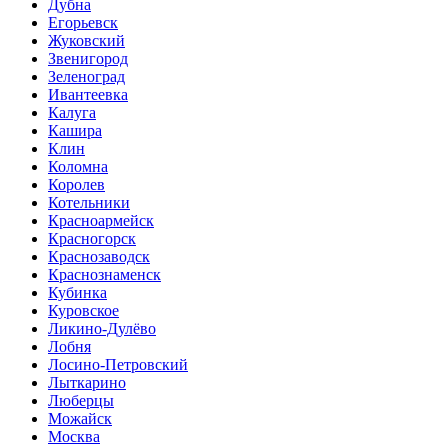
Дубна
Егорьевск
Жуковский
Звенигород
Зеленоград
Ивантеевка
Калуга
Кашира
Клин
Коломна
Королев
Котельники
Красноармейск
Красногорск
Краснозаводск
Краснознаменск
Кубинка
Куровское
Ликино-Дулёво
Лобня
Лосино-Петровский
Лыткарино
Люберцы
Можайск
Москва