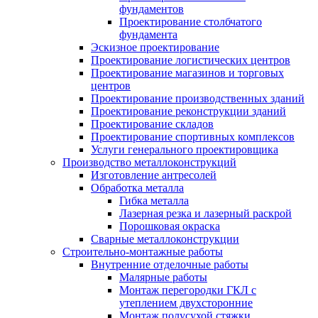
фундаментов
Проектирование столбчатого
фундамента
Эскизное проектирование
Проектирование логистических центров
Проектирование магазинов и торговых
центров
Проектирование производственных зданий
Проектирование реконструкции зданий
Проектирование складов
Проектирование спортивных комплексов
Услуги генерального проектировщика
Производство металлоконструкций
Изготовление антресолей
Обработка металла
Гибка металла
Лазерная резка и лазерный раскрой
Порошковая окраска
Сварные металлоконструкции
Строительно-монтажные работы
Внутренние отделочные работы
Малярные работы
Монтаж перегородки ГКЛ с
утеплением двухсторонние
Монтаж полусухой стяжки