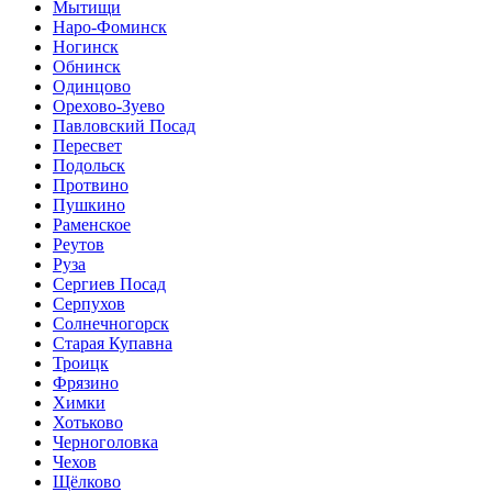
Мытищи
Наро-Фоминск
Ногинск
Обнинск
Одинцово
Орехово-Зуево
Павловский Посад
Пересвет
Подольск
Протвино
Пушкино
Раменское
Реутов
Руза
Сергиев Посад
Серпухов
Солнечногорск
Старая Купавна
Троицк
Фрязино
Химки
Хотьково
Черноголовка
Чехов
Щёлково