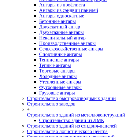
Ангары из профлиста
Ангары из сэндвич панелей
Ангары односкатные
Бетонные ангары
Двухскатный ангар
Двухэтажные ангары
Некапитальный ангар
Производственные ангары
Сельскохозяйственные ангары
Спортивные ангары
Теннисные ангары
Теплые ангары
Торговые ангары
Холодные ангары
Утепленные ангары
Футбольные ангары
Грузовые ангары
Строительство быстровозводимых зданий
Строительство заводов
+
Строительство зданий из металлоконструкций
Строительство зданий из ЛМК
Строительство зданий из сэндвич-панелей
Строительство логистического центра
Строительство медицинских учреждений