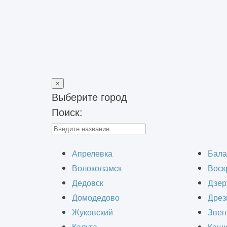
×
Выберите город
Поиск:
Главная
>
Строительно-монтажные работы
>
Капитальный ре
Капиталь
Апрелевка
Бала
Волоколамск
Воск
Дедовск
Дзер
Домодедово
Дрез
Жуковский
Звен
Капитальный ремонт склада – это к