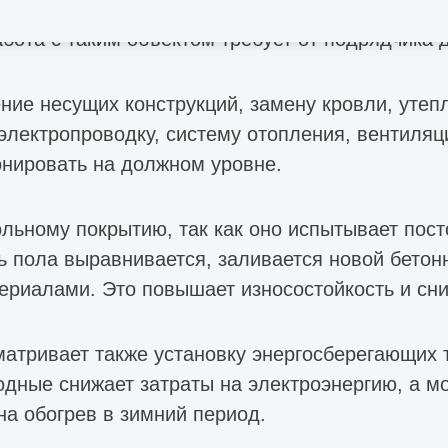
людения этих условий зависит работоспособнос
бота с таким объектом требует от подрядчика 
ие несущих конструкций, замену кровли, утепл
электропроводку, систему отопления, вентиляц
нировать на должном уровне.
льному покрытию, так как оно испытывает пост
ь пола выравнивается, заливается новой бетон
иалами. Это повышает износостойкость и сниж
атривает также установку энергосберегающих 
одные снижает затраты на электроэнергию, а 
на обогрев в зимний период.