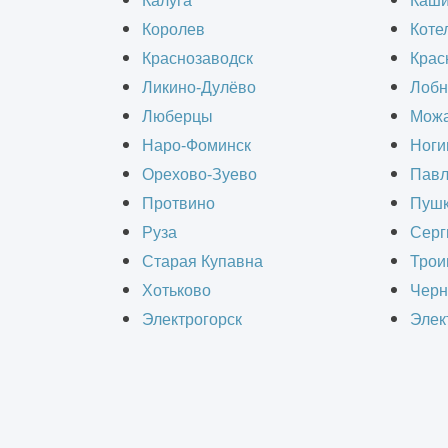
Калуга
Каш
его инженерных систем и инфрастру
Королев
Коте
вентиляции требуют обновления, а 
Краснозаводск
Крас
для работы, необходимо проводить 
Ликино-Дулёво
Лобн
Люберцы
Можа
Наро-Фоминск
Ноги
Компания «ИнформКАД» выполняет по
Орехово-Зуево
Павл
Московской области. Большой опыт 
Протвино
Пушк
оснащенностью организации позволя
Руза
Серг
Ремонт выполняется с минимальным
Старая Купавна
Трои
Хотьково
Черн
Расходы на отделку с
Электрогорск
Элек
Затраты владельца склада определя
складских помещений зависит от так