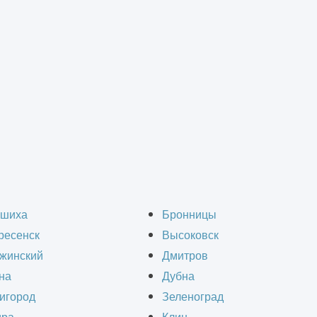
монт зданий
>
Капитальный ремонт складов
ный ремонт складов в
шиха
Бронницы
ресенск
Высоковск
жинский
Дмитров
на
Дубна
игород
Зеленоград
омплекс мероприятий, направленных на восста