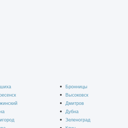
монт зданий
>
Капитальный ремонт паркинга и парковок
ный ремонт парковок в
шиха
Бронницы
ресенск
Высоковск
жинский
Дмитров
на
Дубна
игород
Зеленоград
лючевую роль в современной городской инфрас