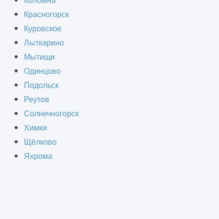
Коломна
ги. Без достаточного количества
Красногорск
риводит к пробкам, аварийным
Куровское
та числа автомобилей качественные
Лыткарино
Мытищи
Одинцово
Подольск
енем покрытия изнашиваются,
Реутов
т к разрушению конструкций.
Солнечногорск
во воздуха. Устаревшие
Химки
одернизации для обеспечения
Щёлково
Яхрома
2
м