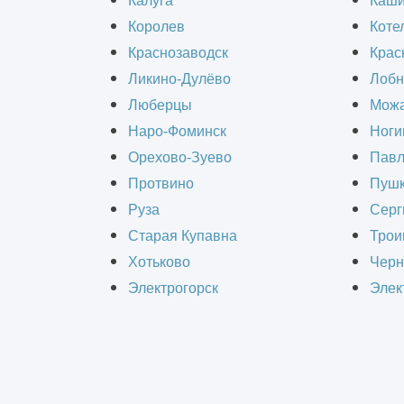
Калуга
Каш
удобство для автомобилистов, упоря
Королев
Коте
паркингов и организованных парково
Краснозаводск
Крас
ситуациям и нарушениям правил дор
Ликино-Дулёво
Лобн
паркинги и парковочные зоны стано
Люберцы
Можа
Наро-Фоминск
Ноги
Орехово-Зуево
Павл
Капитальный ремонт паркинга и пар
Протвино
Пушк
появляются трещины, выбоины и про
Руза
Серг
Несовершенные системы вентиляции
Старая Купавна
Трои
инженерные системы, такие как осв
Хотьково
Черн
безопасности и удобства пользовате
Электрогорск
Элек
Стоимость капитальног
Стоимость - от 25000 р/м2