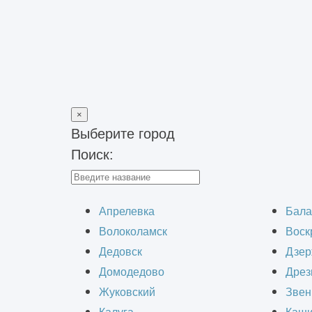
×
Выберите город
Поиск:
Главная
>
Строительно-монтажные работы
>
Капитальный ре
Капиталь
Апрелевка
Бала
Волоколамск
Воск
Дедовск
Дзер
Домодедово
Дрез
Жуковский
Звен
Парковочные пространства играют к