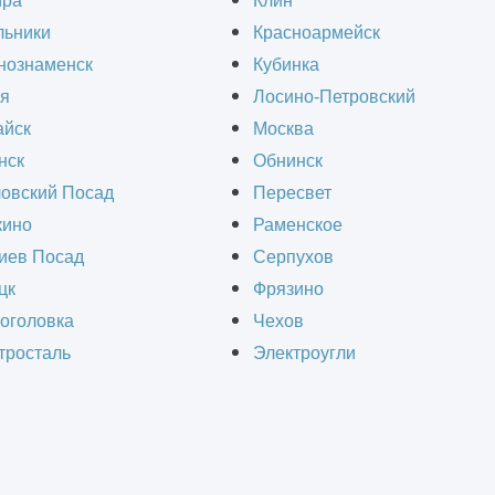
ира
Клин
дочивают движение и снижают нагрузку на доро
льники
Красноармейск
чных зон увеличивается хаос на улицах, что п
нознаменск
Кубинка
ожного движения. В условиях постоянного рос
я
Лосино-Петровский
вятся необходимостью.
йск
Москва
нск
Обнинск
овский Посад
Пересвет
ковок требуется по разным причинам. Со врем
ино
Раменское
садки, ухудшается гидроизоляция, что приводи
иев Посад
Серпухов
 и удаления выхлопных газов ухудшают качест
цк
Фрязино
ещение, дренаж и контроль доступа, требуют м
оголовка
Чехов
лей.
тросталь
Электроугли
о ремонта паркинга, цена за 