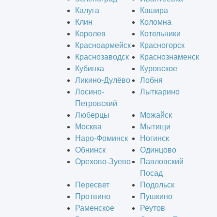
Калуга
Кашира
Клин
Коломна
Королев
Котельники
Красноармейск
Красногорск
Краснозаводск
Краснознаменск
Кубинка
Куровское
Ликино-Дулёво
Лобня
Лосино-
Лыткарино
Петровский
Люберцы
Можайск
Москва
Мытищи
Наро-Фоминск
Ногинск
Обнинск
Одинцово
Орехово-Зуево
Павловский
Посад
Пересвет
Подольск
Протвино
Пушкино
Раменское
Реутов