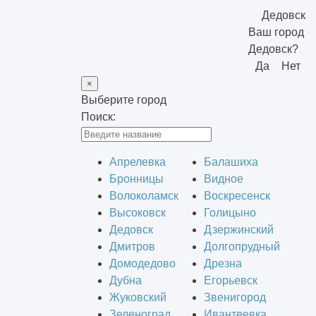
Дедовск
Ваш город
Дедовск?
Да
Нет
×
Выберите город
Поиск:
Апрелевка
Балашиха
Бронницы
Видное
Волоколамск
Воскресенск
Высоковск
Голицыно
Дедовск
Дзержинский
Дмитров
Долгопрудный
Домодедово
Дрезна
Дубна
Егорьевск
Жуковский
Звенигород
Зеленоград
Ивантеевка