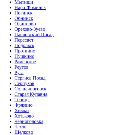
Мытищи
Наро-Фоминск
Ногинск
Обнинск
Одинцово
Орехово-Зуево
Павловский Посад
Пересвет
Подольск
Протвино
Пушкино
Раменское
Реутов
Руза
Сергиев Посад
Серпухов
Солнечногорск
Старая Купавна
Троицк
Фрязино
Химки
Хотьково
Черноголовка
Чехов
Щёлково