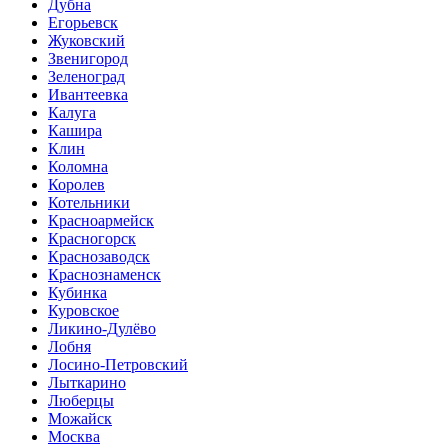
Дубна
Егорьевск
Жуковский
Звенигород
Зеленоград
Ивантеевка
Калуга
Кашира
Клин
Коломна
Королев
Котельники
Красноармейск
Красногорск
Краснозаводск
Краснознаменск
Кубинка
Куровское
Ликино-Дулёво
Лобня
Лосино-Петровский
Лыткарино
Люберцы
Можайск
Москва