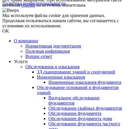
Политика конфиденциальности
активная
ссылка
на источник обязательна.
Мы используем файлы cookie для хранения данных.
Продолжая пользоваться нашим сайтом, вы соглашаетесь с
условиями их использования.
OK
О компании
Нормативная документация
Полезная информация
Вопрос-ответ
Услуги
Обследования и изыскания
3Д сканирование зданий и сооружений
Инженерные изыскания
Инженерные изыскания фундамента
Обследование оснований и фундаментов
зданий
Визуальное обследование
фундаментов
Обследование свайных фундаментов
Обследование фундамента
Обследование фундамента дома
Обследование фундамента частного
дома