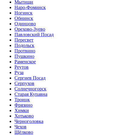
Мытищи
Наро-Фоминск
Ногинск
Обнинск
Одинцово
Орехово-Зуево
Павловский Посад
Пересвет
Подольск
Протвино
Пушкино
Раменское
Реутов
Руза
Сергиев Посад
Серпухов
Солнечногорск
Старая Купавна
Троицк
Фрязино
Химки
Хотьково
Черноголовка
Чехов
Щёлково