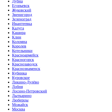
Дубна
Егорьевск
Жуковский
Звенигород
Зеленоград
Ивантеевка
Калуга
Кашира
Клин
Коломна
Королев
Котельники
Красноармейск
Красногорск
Краснозаводск
Краснознаменск
Кубинка
Куровское
Ликино-Дулёво
Лобня
Лосино-Петровский
Лыткарино
Люберцы
Можайск
Москва