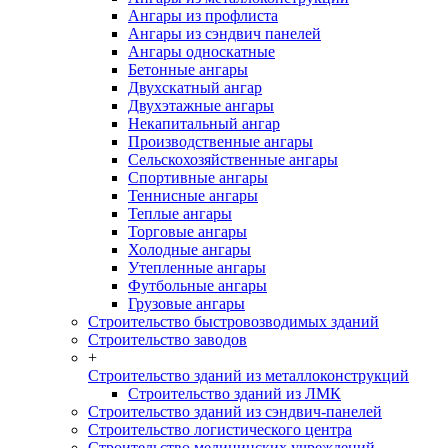
Ангары из профлиста
Ангары из сэндвич панелей
Ангары односкатные
Бетонные ангары
Двухскатный ангар
Двухэтажные ангары
Некапитальный ангар
Производственные ангары
Сельскохозяйственные ангары
Спортивные ангары
Теннисные ангары
Теплые ангары
Торговые ангары
Холодные ангары
Утепленные ангары
Футбольные ангары
Грузовые ангары
Строительство быстровозводимых зданий
Строительство заводов
+
Строительство зданий из металлоконструкций
Строительство зданий из ЛМК
Строительство зданий из сэндвич-панелей
Строительство логистического центра
Строительство медицинских учреждений