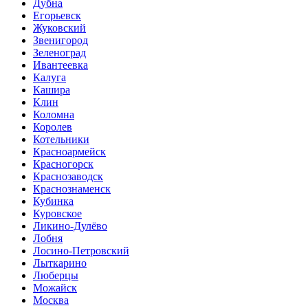
Дубна
Егорьевск
Жуковский
Звенигород
Зеленоград
Ивантеевка
Калуга
Кашира
Клин
Коломна
Королев
Котельники
Красноармейск
Красногорск
Краснозаводск
Краснознаменск
Кубинка
Куровское
Ликино-Дулёво
Лобня
Лосино-Петровский
Лыткарино
Люберцы
Можайск
Москва