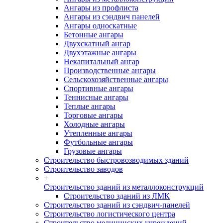
Ангары из профлиста
Ангары из сэндвич панелей
Ангары односкатные
Бетонные ангары
Двухскатный ангар
Двухэтажные ангары
Некапитальный ангар
Производственные ангары
Сельскохозяйственные ангары
Спортивные ангары
Теннисные ангары
Теплые ангары
Торговые ангары
Холодные ангары
Утепленные ангары
Футбольные ангары
Грузовые ангары
Строительство быстровозводимых зданий
Строительство заводов
+
Строительство зданий из металлоконструкций
Строительство зданий из ЛМК
Строительство зданий из сэндвич-панелей
Строительство логистического центра
Строительство медицинских учреждений