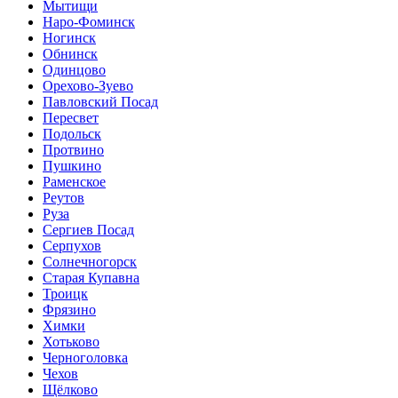
Мытищи
Наро-Фоминск
Ногинск
Обнинск
Одинцово
Орехово-Зуево
Павловский Посад
Пересвет
Подольск
Протвино
Пушкино
Раменское
Реутов
Руза
Сергиев Посад
Серпухов
Солнечногорск
Старая Купавна
Троицк
Фрязино
Химки
Хотьково
Черноголовка
Чехов
Щёлково