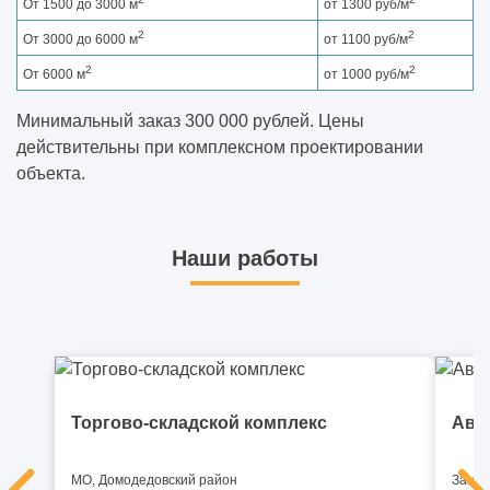
От 1500 до 3000 м
от 1300 руб/м
2
2
От 3000 до 6000 м
от 1100 руб/м
2
2
От 6000 м
от 1000 руб/м
Минимальный заказ 300 000 рублей. Цены
действительны при комплексном проектировании
объекта.
Наши работы
Торгово-складской комплекс
Ави
МО, Домодедовский район
Замби