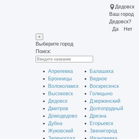
Дедовск
Ваш город
Дедовск?
Да
Нет
×
Выберите город
Поиск:
Апрелевка
Балашиха
Бронницы
Видное
Волоколамск
Воскресенск
Высоковск
Голицыно
Дедовск
Дзержинский
Дмитров
Долгопрудный
Домодедово
Дрезна
Дубна
Егорьевск
Жуковский
Звенигород
Зеленоград
Ивантеевка