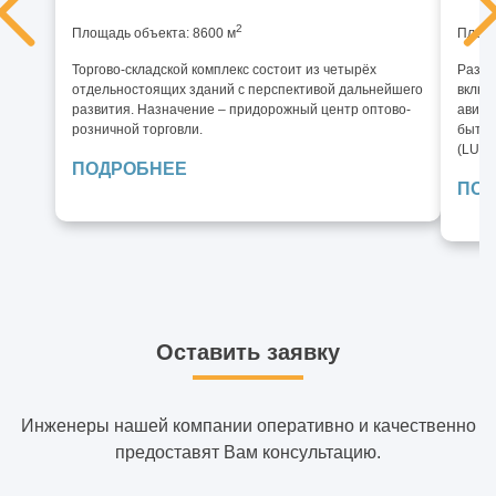
2
Площадь объекта: 8600 м
Площа
Торгово-складской комплекс состоит из четырёх
Разра
отдельностоящих зданий с перспективой дальнейшего
включ
развития. Назначение – придорожный центр оптово-
авиац
розничной торговли.
бытово
(LUN)
ПОДРОБНЕЕ
ПОД
Оставить заявку
Инженеры нашей компании оперативно и качественно
предоставят Вам консультацию.