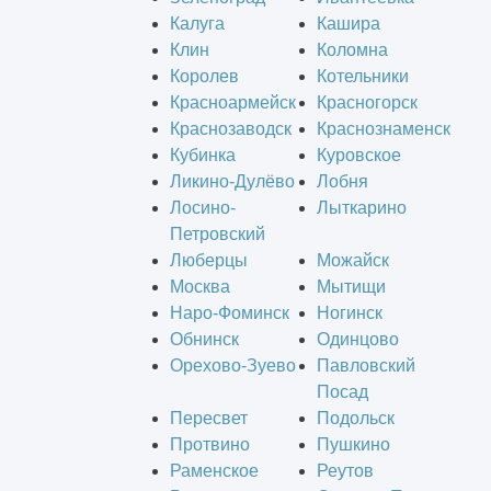
Калуга
Кашира
Клин
Коломна
Королев
Котельники
Красноармейск
Красногорск
Краснозаводск
Краснознаменск
Кубинка
Куровское
Ликино-Дулёво
Лобня
Лосино-
Лыткарино
Петровский
Люберцы
Можайск
Москва
Мытищи
Наро-Фоминск
Ногинск
Обнинск
Одинцово
Орехово-Зуево
Павловский
Посад
Пересвет
Подольск
Протвино
Пушкино
Раменское
Реутов