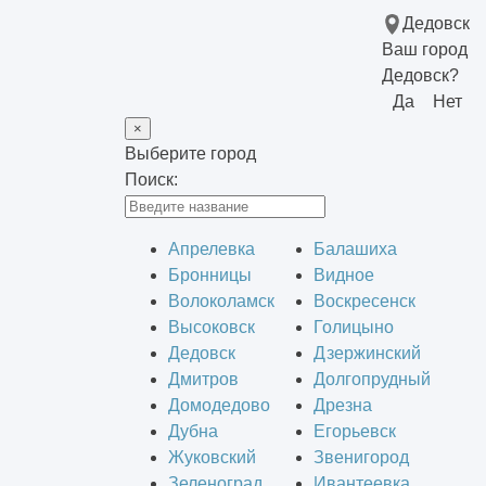
Дедовск
Ваш город
Дедовск?
Да
Нет
×
Выберите город
Поиск:
Апрелевка
Балашиха
Бронницы
Видное
Волоколамск
Воскресенск
Высоковск
Голицыно
Дедовск
Дзержинский
Дмитров
Долгопрудный
Домодедово
Дрезна
Дубна
Егорьевск
Жуковский
Звенигород
Зеленоград
Ивантеевка