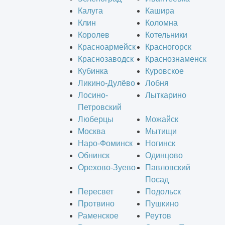
Калуга
Кашира
Клин
Коломна
Королев
Котельники
Красноармейск
Красногорск
Краснозаводск
Краснознаменск
Кубинка
Куровское
Ликино-Дулёво
Лобня
Лосино-
Лыткарино
Петровский
Люберцы
Можайск
Москва
Мытищи
Наро-Фоминск
Ногинск
Обнинск
Одинцово
Орехово-Зуево
Павловский
Посад
Пересвет
Подольск
Протвино
Пушкино
Раменское
Реутов