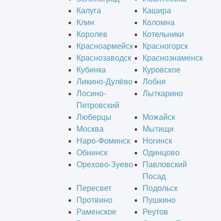
Калуга
Кашира
Клин
Коломна
Королев
Котельники
Красноармейск
Красногорск
Краснозаводск
Краснознаменск
Кубинка
Куровское
Ликино-Дулёво
Лобня
Лосино-
Лыткарино
Петровский
Люберцы
Можайск
Москва
Мытищи
Наро-Фоминск
Ногинск
Обнинск
Одинцово
Орехово-Зуево
Павловский
Посад
Пересвет
Подольск
Протвино
Пушкино
Раменское
Реутов