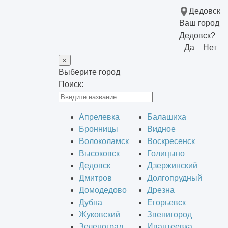
Дедовск
Ваш город
Дедовск?
Да
Нет
×
Выберите город
Поиск:
Апрелевка
Балашиха
Бронницы
Видное
Волоколамск
Воскресенск
Высоковск
Голицыно
Дедовск
Дзержинский
Дмитров
Долгопрудный
Домодедово
Дрезна
Дубна
Егорьевск
Жуковский
Звенигород
Зеленоград
Ивантеевка