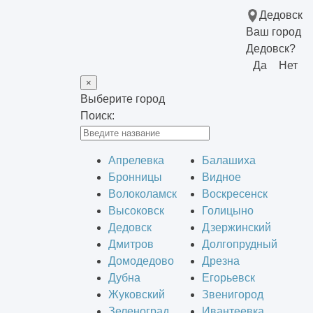
Дедовск
Ваш город
Дедовск?
Да
Нет
×
Выберите город
Поиск:
Апрелевка
Балашиха
Бронницы
Видное
Волоколамск
Воскресенск
Высоковск
Голицыно
Дедовск
Дзержинский
Дмитров
Долгопрудный
Домодедово
Дрезна
Дубна
Егорьевск
Жуковский
Звенигород
Зеленоград
Ивантеевка