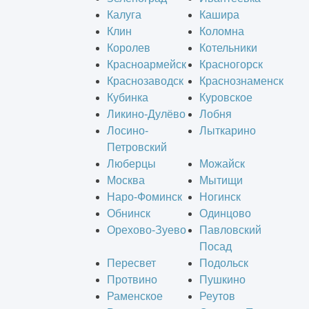
Калуга
Кашира
Клин
Коломна
Королев
Котельники
Красноармейск
Красногорск
Краснозаводск
Краснознаменск
Кубинка
Куровское
Ликино-Дулёво
Лобня
Лосино-
Лыткарино
Петровский
Люберцы
Можайск
Москва
Мытищи
Наро-Фоминск
Ногинск
Обнинск
Одинцово
Орехово-Зуево
Павловский
Посад
Пересвет
Подольск
Протвино
Пушкино
Раменское
Реутов