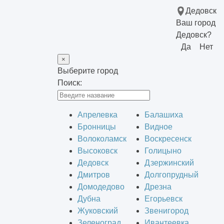
Дедовск
Ваш город
Дедовск?
Да
Нет
×
Выберите город
Поиск:
Апрелевка
Балашиха
Бронницы
Видное
Волоколамск
Воскресенск
Высоковск
Голицыно
Дедовск
Дзержинский
Дмитров
Долгопрудный
Домодедово
Дрезна
Дубна
Егорьевск
Жуковский
Звенигород
Зеленоград
Ивантеевка