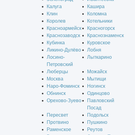
Калуга
Кашира
Клин
Коломна
Королев
Котельники
Красноармейск
Красногорск
Краснозаводск
Краснознаменск
Кубинка
Куровское
Ликино-Дулёво
Лобня
Лосино-
Лыткарино
Петровский
Люберцы
Можайск
Москва
Мытищи
Наро-Фоминск
Ногинск
Обнинск
Одинцово
Орехово-Зуево
Павловский
Посад
Пересвет
Подольск
Протвино
Пушкино
Раменское
Реутов