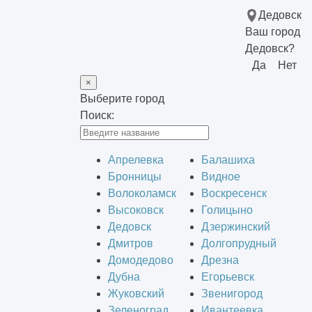
Дедовск
Ваш город
Дедовск?
Да
Нет
×
Выберите город
Поиск:
Апрелевка
Балашиха
Бронницы
Видное
Волоколамск
Воскресенск
Высоковск
Голицыно
Дедовск
Дзержинский
Дмитров
Долгопрудный
Домодедово
Дрезна
Дубна
Егорьевск
Жуковский
Звенигород
Зеленоград
Ивантеевка