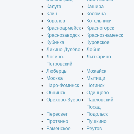
Калуга
Кашира
Клин
Коломна
Королев
Котельники
Красноармейск
Красногорск
Краснозаводск
Краснознаменск
Кубинка
Куровское
Ликино-Дулёво
Лобня
Лосино-
Лыткарино
Петровский
Люберцы
Можайск
Москва
Мытищи
Наро-Фоминск
Ногинск
Обнинск
Одинцово
Орехово-Зуево
Павловский
Посад
Пересвет
Подольск
Протвино
Пушкино
Раменское
Реутов