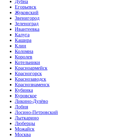
Дубна
Егорьевск
Жуковский
Звенигород
Зеленоград
Ивантеевка
Калуга
Кашира
Клин
Коломна
Королев
Котельники
Красноармейск
Красногорск
Краснозаводск
Краснознаменск
Кубинка
Куровское
Ликино-Дулёво
Лобня
Лосино-Петровский
Лыткарино
Люберцы
Можайск
Москва