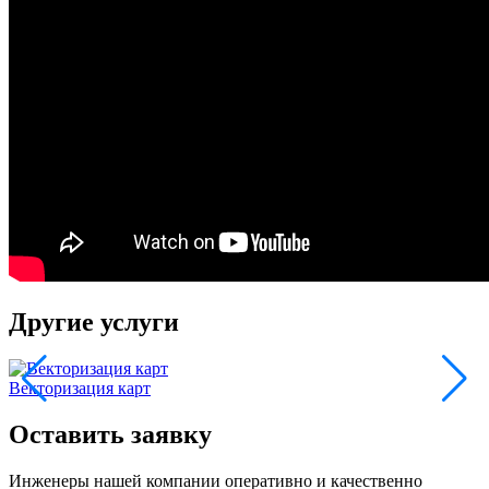
Другие услуги
Векторизация карт
В
Оставить заявку
Инженеры нашей компании оперативно и качественно