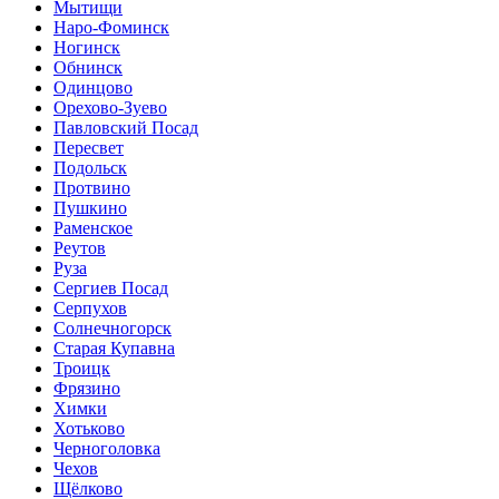
Мытищи
Наро-Фоминск
Ногинск
Обнинск
Одинцово
Орехово-Зуево
Павловский Посад
Пересвет
Подольск
Протвино
Пушкино
Раменское
Реутов
Руза
Сергиев Посад
Серпухов
Солнечногорск
Старая Купавна
Троицк
Фрязино
Химки
Хотьково
Черноголовка
Чехов
Щёлково