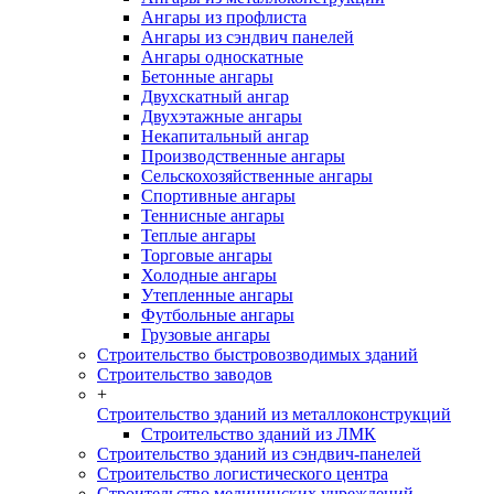
Ангары из профлиста
Ангары из сэндвич панелей
Ангары односкатные
Бетонные ангары
Двухскатный ангар
Двухэтажные ангары
Некапитальный ангар
Производственные ангары
Сельскохозяйственные ангары
Спортивные ангары
Теннисные ангары
Теплые ангары
Торговые ангары
Холодные ангары
Утепленные ангары
Футбольные ангары
Грузовые ангары
Строительство быстровозводимых зданий
Строительство заводов
+
Строительство зданий из металлоконструкций
Строительство зданий из ЛМК
Строительство зданий из сэндвич-панелей
Строительство логистического центра
Строительство медицинских учреждений