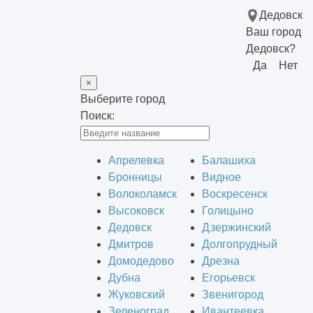
Дедовск
Ваш город
Дедовск?
Да
Нет
×
Выберите город
Поиск:
Апрелевка
Балашиха
Бронницы
Видное
Волоколамск
Воскресенск
Высоковск
Голицыно
Дедовск
Дзержинский
Дмитров
Долгопрудный
Домодедово
Дрезна
Дубна
Егорьевск
Жуковский
Звенигород
Зеленоград
Ивантеевка