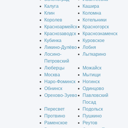
Калуга
Кашира
Клин
Коломна
Королев
Котельники
Красноармейск
Красногорск
Краснозаводск
Краснознаменск
Кубинка
Куровское
Ликино-Дулёво
Лобня
Лосино-
Лыткарино
Петровский
Люберцы
Можайск
Москва
Мытищи
Наро-Фоминск
Ногинск
Обнинск
Одинцово
Орехово-Зуево
Павловский
Посад
Пересвет
Подольск
Протвино
Пушкино
Раменское
Реутов